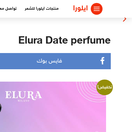
ايلورا
منتجات ايلورا للشعر
تواصل معن
Elura Date perfume
فايس بوك
تخفيض!