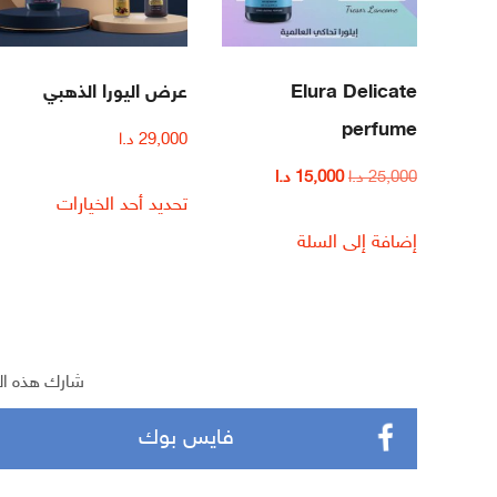
Elura Delicate
عرض اليورا الذهبي
perfume
29,000
د.ا
25,000
د.ا
15,000
د.ا
تحديد أحد الخيارات
إضافة إلى السلة
شارك هذه ال
فايس بوك