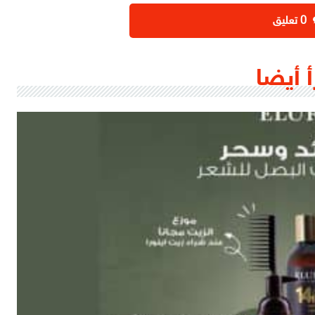
‫0 تعليق
أ أيضا