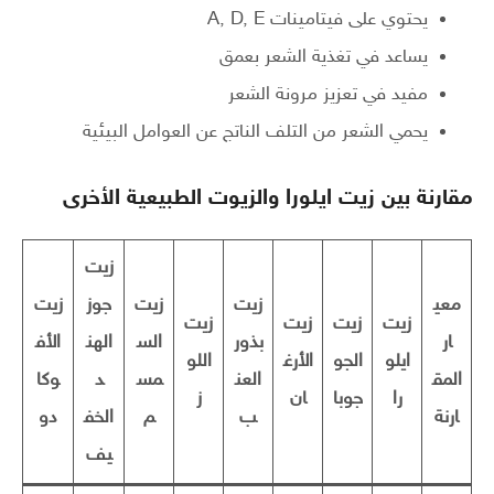
يحتوي على فيتامينات A, D, E
يساعد في تغذية الشعر بعمق
مفيد في تعزيز مرونة الشعر
يحمي الشعر من التلف الناتج عن العوامل البيئية
مقارنة بين زيت ايلورا والزيوت الطبيعية الأخرى
زيت
معي
زيت
زيت
جوز
زيت
زيت
زيت
زيت
زيت
ار
بذور
الس
الهن
الأف
ايلو
الجو
الأرغ
اللو
المق
العن
مس
د
وكا
را
جوبا
ان
ز
ارنة
ب
م
الخف
دو
يف