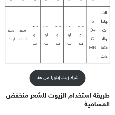
الش
هادا
IS
متف
متف
متف
متف
متف
ت
O+
متف
متف
او
او
او
او
او
والا
G
اوت
اوت
ت
ت
ت
ت
ت
عتما
MB
دات
شراء زيت إيلورا من هنا
طريقة استخدام الزيوت للشعر منخفض
المسامية