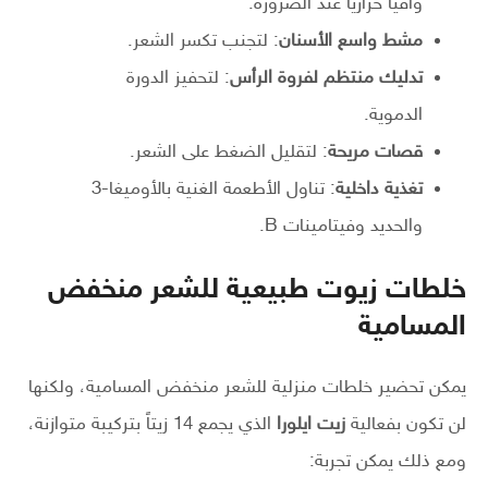
واقياً حرارياً عند الضرورة.
مشط واسع الأسنان
: لتجنب تكسر الشعر.
تدليك منتظم لفروة الرأس
: لتحفيز الدورة
الدموية.
قصات مريحة
: لتقليل الضغط على الشعر.
تغذية داخلية
: تناول الأطعمة الغنية بالأوميغا-3
والحديد وفيتامينات B.
خلطات زيوت طبيعية للشعر منخفض
المسامية
يمكن تحضير خلطات منزلية للشعر منخفض المسامية، ولكنها
لن تكون بفعالية
زيت ايلورا
الذي يجمع 14 زيتاً بتركيبة متوازنة،
ومع ذلك يمكن تجربة: