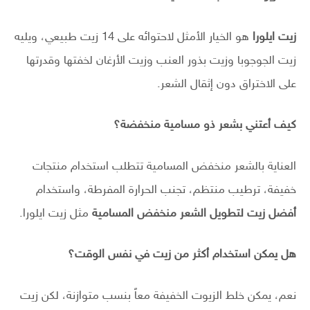
زيت ايلورا
هو الخيار الأمثل لاحتوائه على 14 زيت طبيعي، ويليه
زيت الجوجوبا وزيت بذور العنب وزيت الأرغان لخفتها وقدرتها
على الاختراق دون إثقال الشعر.
كيف أعتني بشعر ذو مسامية منخفضة؟
العناية بالشعر منخفض المسامية تتطلب استخدام منتجات
خفيفة، ترطيب منتظم، تجنب الحرارة المفرطة، واستخدام
أفضل زيت لتطويل الشعر منخفض المسامية
مثل زيت ايلورا.
هل يمكن استخدام أكثر من زيت في نفس الوقت؟
نعم، يمكن خلط الزيوت الخفيفة معاً بنسب متوازنة، لكن زيت