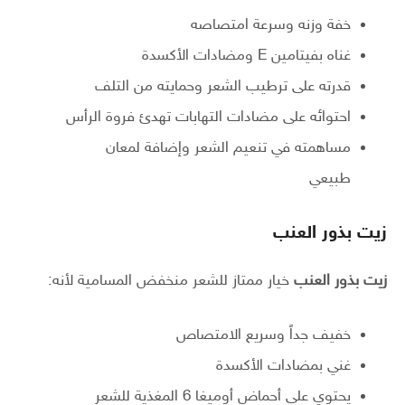
خفة وزنه وسرعة امتصاصه
غناه بفيتامين E ومضادات الأكسدة
قدرته على ترطيب الشعر وحمايته من التلف
احتوائه على مضادات التهابات تهدئ فروة الرأس
مساهمته في تنعيم الشعر وإضافة لمعان
طبيعي
زيت بذور العنب
زيت بذور العنب
خيار ممتاز للشعر منخفض المسامية لأنه:
خفيف جداً وسريع الامتصاص
غني بمضادات الأكسدة
يحتوي على أحماض أوميغا 6 المغذية للشعر