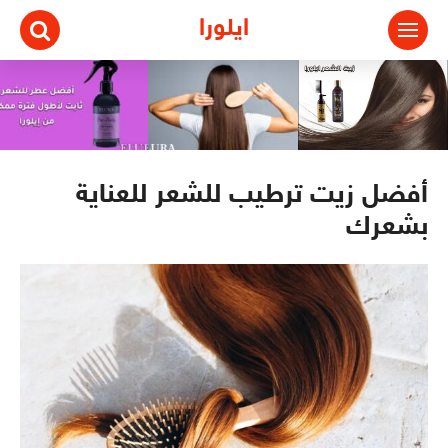
ايلورا
أفضل زيت ترطيب للشعر للعناية
بشعرك