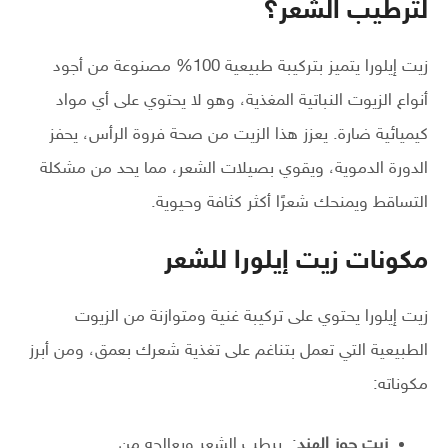
لترطيب الشعر؟
زيت إيلورا يتميز بتركيبة طبيعية 100% مصنوعة من أجود
أنواع الزيوت النباتية المغذية، وهو لا يحتوي على أي مواد
كيميائية ضارة. يعزز هذا الزيت من صحة فروة الرأس، يحفز
الدورة الدموية، ويقوي بصيلات الشعر، مما يحد من مشكلة
التساقط ويمنحك شعرًا أكثر كثافة وحيوية.
مكونات زيت إيلورا للشعر
زيت إيلورا يحتوي على تركيبة غنية ومتوازنة من الزيوت
الطبيعية التي تعمل بتناغم على تغذية شعرك بعمق، ومن أبرز
مكوناته:
زيت جوز الهند
: يرطب الشعر ويعالجه من