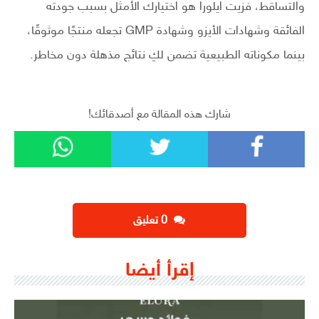
والتساقط، فزيت ايلورا هو اختيارك الأمثل بسبب جودته
الفائقة وشهادات الأيزو وشهادة GMP تجعله منتجًا موثوقًا،
بينما مكوناته الطبيعية تضمن لكِ نتائج مذهلة دون مخاطر.
شارك هذه المقالة مع أصدقائك!
‫0 تعليق
إقرأ أيضا