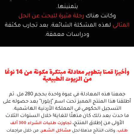
يتمنينها.
و
كانت هناك
رحلة مثيرة للبحث عن الحل
المثالي
لهذه المشكلة الشائعة. بعد تجارب مكثفة
ودراسات معمقة.
وأخيرًا قمنا بتطوير معادلة مبتكرة مكونة من 14 نوعًا
من الزيوت الطبيعية
جمعنا هذه المعادلة في عبوة واحدة بحجم 280 مل. ثم
طلقنا هذا المنتج المميز تحت اسم "إيلورا" بعد حصوله على
التسجيل الحكومي في المملكة الأردنية الهاشمية.
ما حدث بعد ذلك كان مذهلًا للغاية! خلال السنوات الثلاث
الأولى من إطلاق المنتج،
تجاوزت طلبات الشراء 300 ألف
طلب
،
وكانت النتائج مذهلة لحل
مشاكل الشعر
، من خلال مراجعات