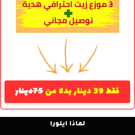
فقط 39 دينار بدلا من
75دينار
لماذا ايلورا