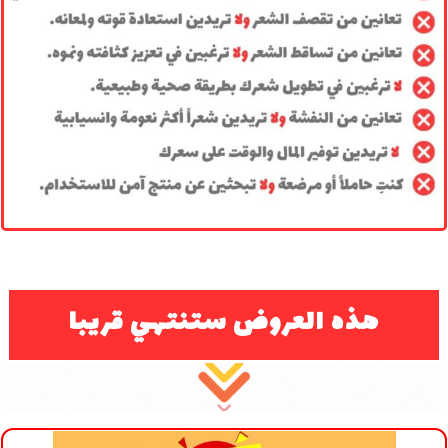
هذه العروض ستنتهي قريبا