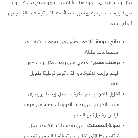
مثل زيت الأرجان، الجوجوبا، واللافندر، فهو مزيج من 14 نوع
من الزيوت الطبيعية ويتميز بخصائصه التي تجعله مثاليًا لجميع
أنواع الشعر:
نتائج سريعة
: يُلاحظ تحسُّن في نعومة الشعر بعد
استخدامات قليلة.
ترطيب عميق
: يحتوي على زيوت مثل زيت جوز
الهند وزيت الأفوكادو التي توفر ترطيبًا طويل
الأمد.
تعزيز النمو
: يضم مكونات مثل زيت الروزماري
وزيت الخروع التي تحفز الدورة الدموية في فروة
الرأس وتعزز نمو الشعر.
تقوية البصيلات
: غني بمضادات الأكسدة مثل
فيتامين E التي تقلل من تساقط الشعر وتزيد من